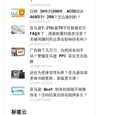
了
2026年8月5日
日销 30单到200单，ACOS却从
46%降到 28%？怎么做到的？
2026年8月4日
亚马逊7.27标题75字符新规官方
FAQ来了，搜索权重到底变没变？
关键词挪到亮点里会影响排名吗？
2026年8月3日
广告烧了几万刀，自然排名却不
动？警惕亚马逊 PPC 盲目支出陷
阱
2026年7月31日
还在为变体管理头疼？亚马逊添加
变体功能更新，新版更方便！
2026年7月30日
亚马逊 Woot 秒杀到底能不能推
排名？活动结束后排名能撑多久？
2026年7月29日
标签云