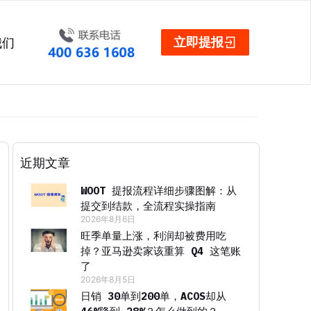
立即提报
我们
近期文章
WOOT 提报流程详细步骤图解：从
提交到结款，全流程实操指南
2026年8月6日
旺季单量上涨，利润却被费用吃
掉？亚马逊卖家该重算 Q4 这笔账
了
2026年8月5日
日销 30单到200单，ACOS却从