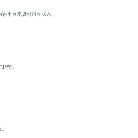
内容平台来吸引潜在买家。
售趋势。
。
略。