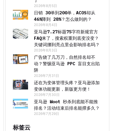
了
2026年8月5日
日销 30单到200单，ACOS却从
46%降到 28%？怎么做到的？
2026年8月4日
亚马逊7.27标题75字符新规官方
FAQ来了，搜索权重到底变没变？
关键词挪到亮点里会影响排名吗？
2026年8月3日
广告烧了几万刀，自然排名却不
动？警惕亚马逊 PPC 盲目支出陷
阱
2026年7月31日
还在为变体管理头疼？亚马逊添加
变体功能更新，新版更方便！
2026年7月30日
亚马逊 Woot 秒杀到底能不能推
排名？活动结束后排名能撑多久？
2026年7月29日
标签云