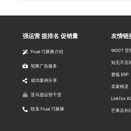
强运营 提排名 促销量
友情链
WOOT 官
Frual 巧豚豚介绍
知无不言
智豚广告服务
赛狐 ERP
成功案例分享
卖家精灵
亚马逊运营干货
Linkfox AI
联系 Frual 巧豚豚
芒果店长E