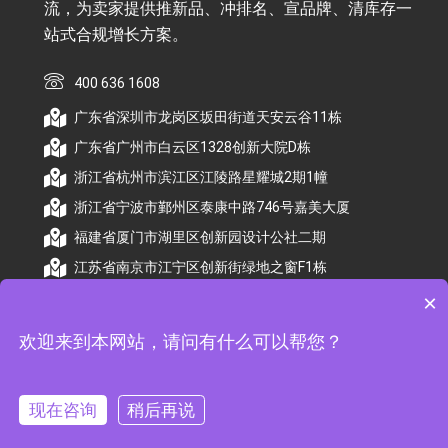
流，为卖家提供推新品、冲排名、宣品牌、清库存一
站式合规增长方案。
400 636 1608
广东省深圳市龙岗区坂田街道天安云谷11栋
广东省广州市白云区1328创新大院D栋
浙江省杭州市滨江区江陵路星耀城2期1幢
浙江省宁波市鄞州区泰康中路746号嘉美大厦
福建省厦门市湖里区创新园设计公社二期
江苏省南京市江宁区创新街绿地之窗F1栋
×
欢迎来到本网站，请问有什么可以帮您？
© 2026 杭州顺昕商务服务有限公司版权所有. All
Rights Reserved
现在咨询
稍后再说
备案号：
浙ICP备2026009174号