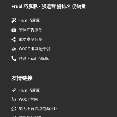
Frual 巧豚豚 - 强运营 提排名 促销量​
Frual 巧豚豚
智豚广告服务
成功案例分享
WOOT 亚马逊干货
联系 Frual 巧豚豚
友情链接
Frual 巧豚豚
WOOT官网
知无不言跨境电商社区