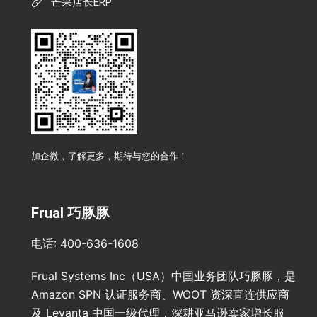
芒果店长ERP
加企微，了解更多，期待与您的合作！
Frual 巧豚豚
电话: 400-636-1608
Frual Systems Inc（USA）中国业务团队巧豚豚，是
Amazon SPN 认证服务商、WOOT 资深直连供应商
及 Levanta 中国一级代理，深耕亚马逊卖家增长服