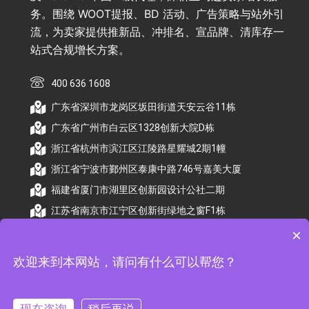
务。围绕 WOOT提报、BD 活动、广告策略与站外引
流，为卖家提供推新品、冲排名、宣品牌、清库存一
站式合规增长方案。
400 636 1608
广东省深圳市龙岗区坂田街道天安云谷11栋
广东省广州市白云区1328创新大院D栋
浙江省杭州市滨江区江陵路星耀城2期1幢
浙江省宁波市鄞州区泰康中路746号嘉美大厦
福建省厦门市湖里区创新园设计公社二期
江苏省南京市江宁区创新街绿地之窗F1栋
×
欢迎来到本网站，请问有什么可以帮您？
© 2026 杭州顺昕商务服务有限公司版权所有. All
Rights Reserved