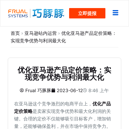
跳
立即提报
过
内
容
首页
›
亚马逊站内运营
›
优化亚马逊产品定价策略：
实现竞争优势与利润最大化
优化亚马逊产品定价策略：实
现竞争优势与利润最大化
Frual 巧豚豚
2023-06-12
8:46 上午
在亚马逊这个竞争激烈的电商平台上，
优化产品
定价策略
是卖家实现竞争优势和最大化利润的关
键。合理的定价不仅能够吸引目标客户，增加销
量，还能够确保盈利，并在市场中保持竞争力。