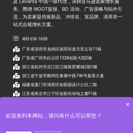
及 Levanta 中国一级代理，深耕亚马逊卖家增长服
务。围绕 WOOT提报、BD 活动、广告策略与站外引
流，为卖家提供推新品、冲排名、宣品牌、清库存一
站式合规增长方案。
400 636 1608
广东省深圳市龙岗区坂田街道天安云谷11栋
广东省广州市白云区1328创新大院D栋
浙江省杭州市滨江区江陵路星耀城2期1幢
浙江省宁波市鄞州区泰康中路746号嘉美大厦
福建省厦门市湖里区创新园设计公社二期
江苏省南京市江宁区创新街绿地之窗F1栋
×
欢迎来到本网站，请问有什么可以帮您？
© 2026 杭州顺昕商务服务有限公司版权所有. All
Rights Reserved