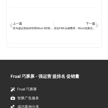
上一篇
下一篇
亚马逊运营如何利用Woot BD秒杀活动提高销售量？
优化FBA仓储费用：Woot优惠活动的实操经验分享
Frual 巧豚豚 - 强运营 提排名 促销量​
Frual 巧豚豚
智豚广告服务
成功案例分享