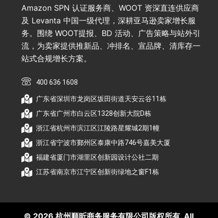
Amazon SPN 认证服务商、WOOT 资深直连供应商
及 Levanta 中国一级代理，深耕亚马逊卖家增长服
务。围绕 WOOT提报、BD 活动、广告策略与站外引
流，为卖家提供推新品、冲排名、宣品牌、清库存一
站式合规增长方案。
400 636 1608
广东省深圳市龙岗区坂田街道天安云谷11栋
广东省广州市白云区1328创新大院D栋
浙江省杭州市滨江区江陵路星耀城2期1幢
浙江省宁波市鄞州区泰康中路746号嘉美大厦
福建省厦门市湖里区创新园设计公社二期
江苏省南京市江宁区创新街绿地之窗F1栋
© 2026 杭州顺昕商务服务有限公司版权所有. All