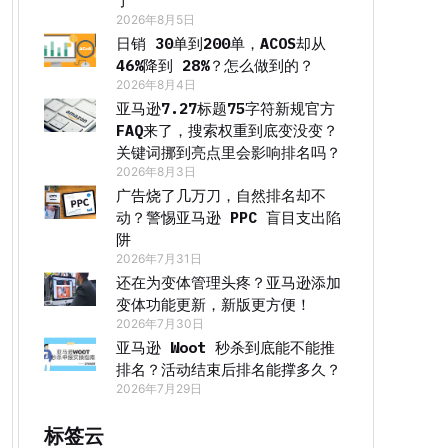
了
2026年8月5日
日销 30单到200单，ACOS却从
46%降到 28%？怎么做到的？
2026年8月4日
亚马逊7.27标题75字符新规官方
FAQ来了，搜索权重到底变没变？
关键词挪到亮点里会影响排名吗？
2026年8月3日
广告烧了几万刀，自然排名却不
动？警惕亚马逊 PPC 盲目支出陷
阱
2026年7月31日
还在为变体管理头疼？亚马逊添加
变体功能更新，新版更方便！
2026年7月30日
亚马逊 Woot 秒杀到底能不能推
排名？活动结束后排名能撑多久？
2026年7月29日
标签云