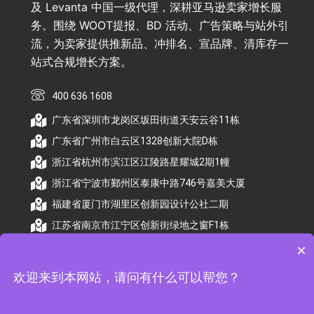
及 Levanta 中国一级代理，深耕亚马逊卖家增长服
务。围绕 WOOT提报、BD 活动、广告策略与站外引
流，为卖家提供推新品、冲排名、宣品牌、清库存一
站式合规增长方案。
400 636 1608
广东省深圳市龙岗区坂田街道天安云谷11栋
广东省广州市白云区1328创新大院D栋
浙江省杭州市滨江区江陵路星耀城2期1幢
浙江省宁波市鄞州区泰康中路746号嘉美大厦
福建省厦门市湖里区创新园设计公社二期
江苏省南京市江宁区创新街绿地之窗F1栋
×
欢迎来到本网站，请问有什么可以帮您？
© 2026 杭州顺昕商务服务有限公司版权所有. All
Rights Reserved