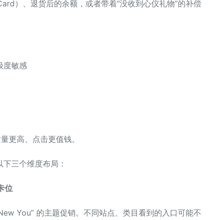
Card）、退货后的余额，或者带着“没收到心仪礼物”的补偿
极度敏感
质量更高、点击更值钱。
以下三个维度布局：
动卡位
 / New You” 的主题促销。不同站点、类目看到的入口可能不