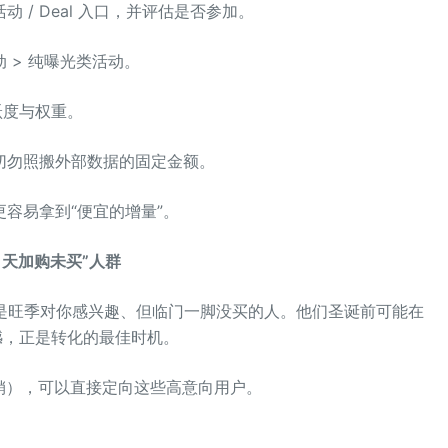
/ Deal 入口，并评估是否参加。
 > 纯曝光类活动。
活跃度与权重。
切勿照搬外部数据的固定金额。
容易拿到“便宜的增量”。
“90 天加购未买”人群
，而是旺季对你感兴趣、但临门一脚没买的人。他们圣诞前可能在
憾，正是转化的最佳时机。
品牌定制促销），可以直接定向这些高意向用户。