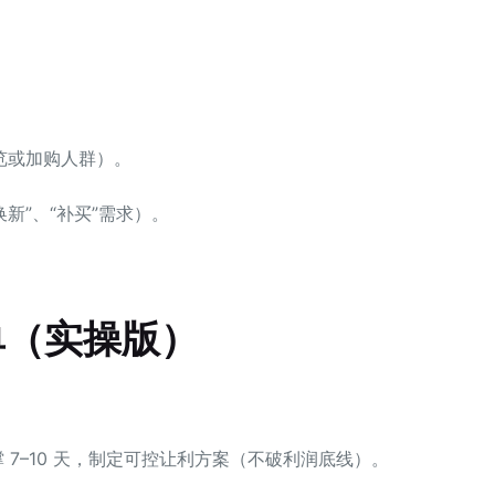
浏览或加购人群）。
换新”、“补买”需求）。
。
单（实操版）
支撑 7–10 天，制定可控让利方案（不破利润底线）。