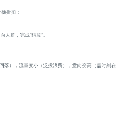
阶梯折扣；
意向人群，完成“结算”。
C 回落），流量变小（泛投浪费），意向变高（需时刻在