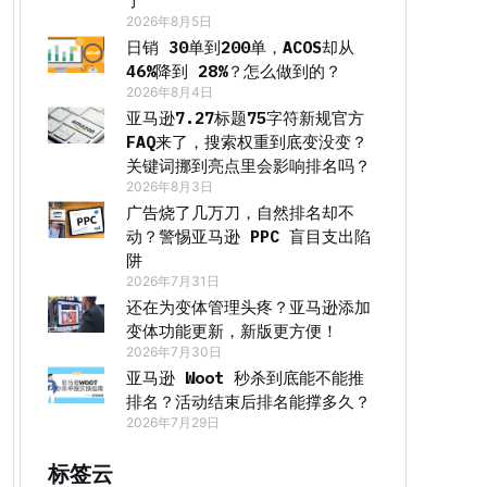
了
2026年8月5日
日销 30单到200单，ACOS却从
46%降到 28%？怎么做到的？
2026年8月4日
亚马逊7.27标题75字符新规官方
FAQ来了，搜索权重到底变没变？
关键词挪到亮点里会影响排名吗？
2026年8月3日
广告烧了几万刀，自然排名却不
动？警惕亚马逊 PPC 盲目支出陷
阱
2026年7月31日
还在为变体管理头疼？亚马逊添加
变体功能更新，新版更方便！
2026年7月30日
亚马逊 Woot 秒杀到底能不能推
排名？活动结束后排名能撑多久？
2026年7月29日
标签云