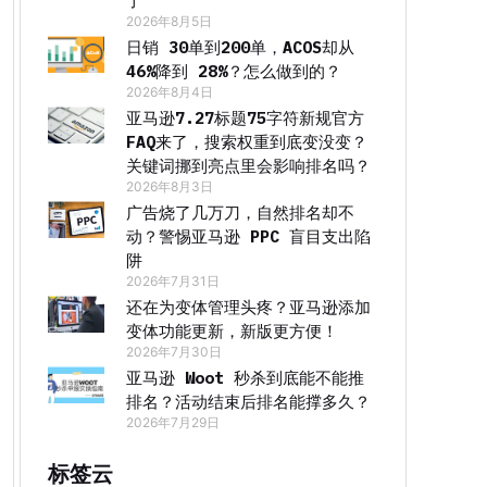
了
2026年8月5日
日销 30单到200单，ACOS却从
46%降到 28%？怎么做到的？
2026年8月4日
亚马逊7.27标题75字符新规官方
FAQ来了，搜索权重到底变没变？
关键词挪到亮点里会影响排名吗？
2026年8月3日
广告烧了几万刀，自然排名却不
动？警惕亚马逊 PPC 盲目支出陷
阱
2026年7月31日
还在为变体管理头疼？亚马逊添加
变体功能更新，新版更方便！
2026年7月30日
亚马逊 Woot 秒杀到底能不能推
排名？活动结束后排名能撑多久？
2026年7月29日
标签云