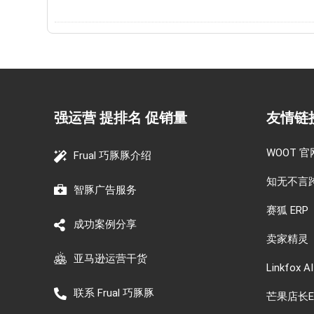
强运营 提排名 促销量
友情链
WOOT 官
Frual 巧豚豚介绍
知无不言
智豚广告服务
赛狐 ERP
成功案例分享
卖家精灵
亚马逊运营干货
Linkfox AI
联系 Frual 巧豚豚
芒果店长E