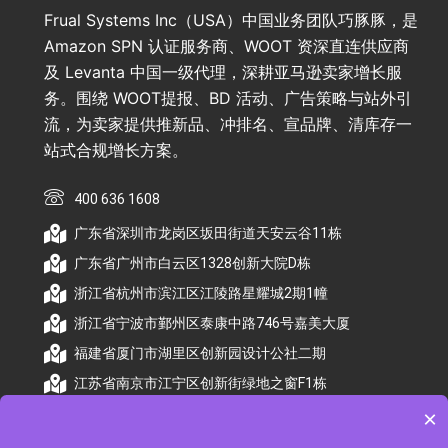
Frual Systems Inc（USA）中国业务团队巧豚豚，是
Amazon SPN 认证服务商、WOOT 资深直连供应商
及 Levanta 中国一级代理，深耕亚马逊卖家增长服
务。围绕 WOOT提报、BD 活动、广告策略与站外引
流，为卖家提供推新品、冲排名、宣品牌、清库存一
站式合规增长方案。
400 636 1608
广东省深圳市龙岗区坂田街道天安云谷11栋
广东省广州市白云区1328创新大院D栋
浙江省杭州市滨江区江陵路星耀城2期1幢
浙江省宁波市鄞州区泰康中路746号嘉美大厦
福建省厦门市湖里区创新园设计公社二期
江苏省南京市江宁区创新街绿地之窗F1栋
×