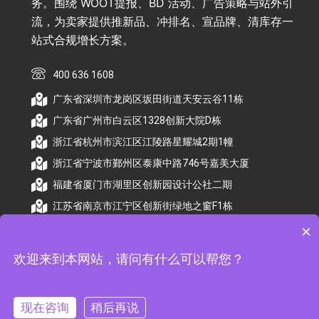
务。围绕 WOOT提报、BD 活动、广告策略与站外引
流，为卖家提供推新品、冲排名、宣品牌、清库存一
站式合规增长方案。
400 636 1608
广东省深圳市龙岗区坂田街道天安云谷11栋
广东省广州市白云区1328创新大院D栋
浙江省杭州市滨江区江陵路星耀城2期1幢
浙江省宁波市鄞州区泰康中路746号嘉美大厦
福建省厦门市湖里区创新园设计公社二期
江苏省南京市江宁区创新街绿地之窗F1栋
×
欢迎来到本网站，请问有什么可以帮您？
© 2026 杭州顺昕商务服务有限公司版权所有. All
Rights Reserved
现在咨询
稍后再说