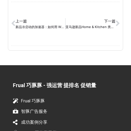
上一篇
下一篇
新品冷启动的加速器：如何用 Woot 在 30 天内完成从 0 到 1？
亚马逊新品Home & Kitchen 类目这样做，实现日销700+！
Frual 巧豚豚 - 强运营 提排名 促销量​
Frual 巧豚豚
智豚广告服务
成功案例分享