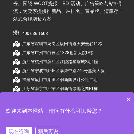
务。围绕 WOOT提报、BD 活动、广告策略与站外引
流，为卖家提供推新品、冲排名、宣品牌、清库存一
站式合规增长方案。
400 636 1608
广东省深圳市龙岗区坂田街道天安云谷11栋
广东省广州市白云区1328创新大院D栋
浙江省杭州市滨江区江陵路星耀城2期1幢
浙江省宁波市鄞州区泰康中路746号嘉美大厦
福建省厦门市湖里区创新园设计公社二期
江苏省南京市江宁区创新街绿地之窗F1栋
×
欢迎来到本网站，请问有什么可以帮您？
© 2026 杭州顺昕商务服务有限公司版权所有. All
Rights Reserved
现在咨询
稍后再说