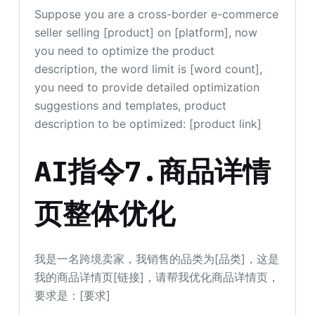
Suppose you are a cross-border e-commerce
seller selling [product] on [platform], now
you need to optimize the product
description, the word limit is [word count],
you need to provide detailed optimization
suggestions and templates, product
description to be optimized: [product link]
AI指令7.商品详情
页整体优化
我是一名跨境卖家，我销售的品类为[品类]，这是
我的商品详情页[链接]，请帮我优化商品详情页，
要求是：[要求]