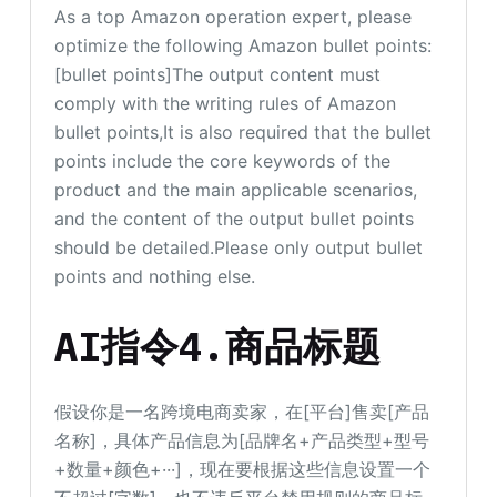
As a top Amazon operation expert, please
optimize the following Amazon bullet points:
[bullet points]The output content must
comply with the writing rules of Amazon
bullet points,It is also required that the bullet
points include the core keywords of the
product and the main applicable scenarios,
and the content of the output bullet points
should be detailed.Please only output bullet
points and nothing else.
AI指令4.商品标题
假设你是一名跨境电商卖家，在[平台]售卖[产品
名称]，具体产品信息为[品牌名+产品类型+型号
+数量+颜色+···]，现在要根据这些信息设置一个