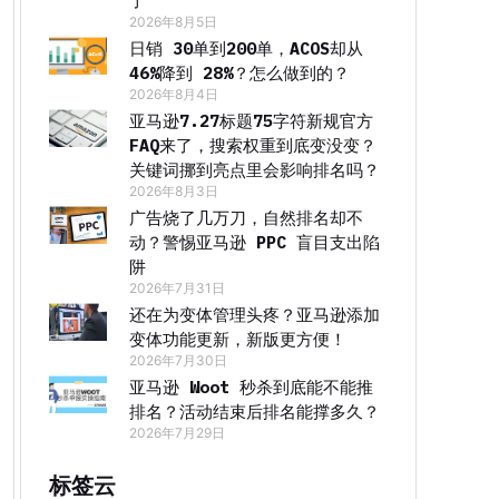
了
2026年8月5日
日销 30单到200单，ACOS却从
46%降到 28%？怎么做到的？
2026年8月4日
亚马逊7.27标题75字符新规官方
FAQ来了，搜索权重到底变没变？
关键词挪到亮点里会影响排名吗？
2026年8月3日
广告烧了几万刀，自然排名却不
动？警惕亚马逊 PPC 盲目支出陷
阱
2026年7月31日
还在为变体管理头疼？亚马逊添加
变体功能更新，新版更方便！
2026年7月30日
亚马逊 Woot 秒杀到底能不能推
排名？活动结束后排名能撑多久？
2026年7月29日
标签云