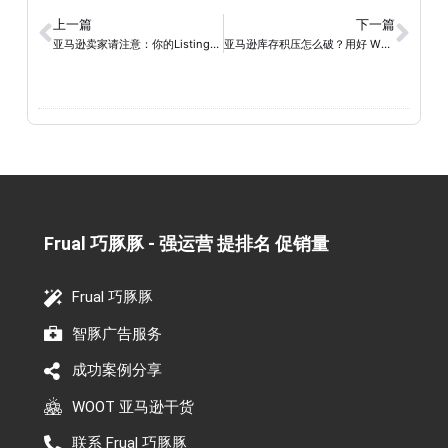
上一篇
下一篇
亚马逊卖家请注意：你的Listing不是写给人看的，是写给AI读的
亚马逊库存积压怎么破？用好 WOOT 这一招，不只是清货那么简单!
Frual 巧豚豚 - 强运营 提排名 促销量​
Frual 巧豚豚
智豚广告服务
成功案例分享
WOOT 亚马逊干货
联系 Frual 巧豚豚