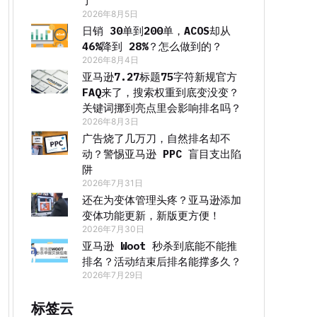
了
2026年8月5日
日销 30单到200单，ACOS却从
46%降到 28%？怎么做到的？
2026年8月4日
亚马逊7.27标题75字符新规官方
FAQ来了，搜索权重到底变没变？
关键词挪到亮点里会影响排名吗？
2026年8月3日
广告烧了几万刀，自然排名却不
动？警惕亚马逊 PPC 盲目支出陷
阱
2026年7月31日
还在为变体管理头疼？亚马逊添加
变体功能更新，新版更方便！
2026年7月30日
亚马逊 Woot 秒杀到底能不能推
排名？活动结束后排名能撑多久？
2026年7月29日
标签云