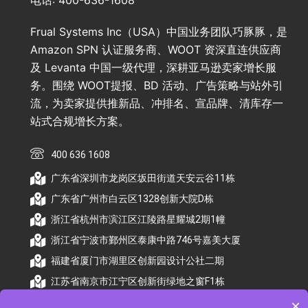
电话: 400-636-1608
Frual Systems Inc（USA）中国业务团队巧豚豚，是
Amazon SPN 认证服务商、WOOT 资深直连供应商
及 Levanta 中国一级代理，深耕亚马逊卖家增长服
务。围绕 WOOT提报、BD 活动、广告策略与站外引
流，为卖家提供推新品、冲排名、宣品牌、清库存一
站式合规增长方案。
400 636 1608
广东省深圳市龙岗区坂田街道天安云谷11栋
广东省广州市白云区1328创新大院D栋
浙江省杭州市滨江区江陵路星耀城2期1幢
浙江省宁波市鄞州区泰康中路746号嘉美大厦
福建省厦门市湖里区创新园设计公社二期
江苏省南京市江宁区创新街绿地之窗F1栋
×