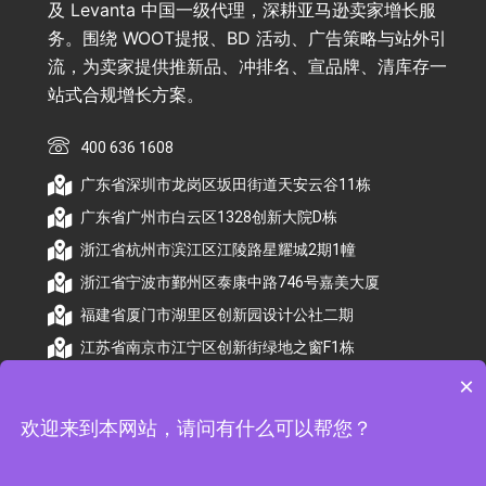
及 Levanta 中国一级代理，深耕亚马逊卖家增长服
务。围绕 WOOT提报、BD 活动、广告策略与站外引
流，为卖家提供推新品、冲排名、宣品牌、清库存一
站式合规增长方案。
400 636 1608
广东省深圳市龙岗区坂田街道天安云谷11栋
广东省广州市白云区1328创新大院D栋
浙江省杭州市滨江区江陵路星耀城2期1幢
浙江省宁波市鄞州区泰康中路746号嘉美大厦
福建省厦门市湖里区创新园设计公社二期
江苏省南京市江宁区创新街绿地之窗F1栋
×
欢迎来到本网站，请问有什么可以帮您？
© 2026 杭州顺昕商务服务有限公司版权所有. All
Rights Reserved