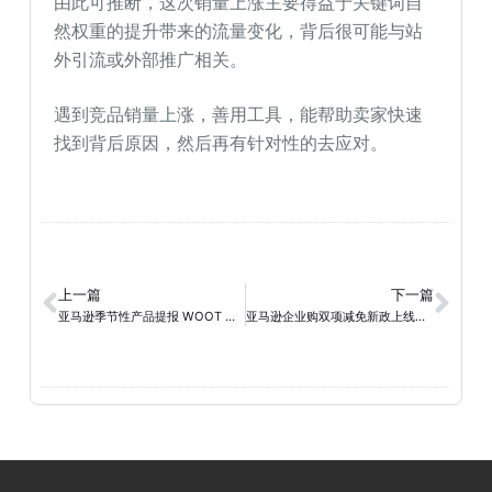
由此可推断，这次销量上涨主要得益于关键词自
然权重的提升带来的流量变化，背后很可能与站
外引流或外部推广相关。
遇到竞品销量上涨，善用工具，能帮助卖家快速
找到背后原因，然后再有针对性的去应对。
上一篇
下一篇
亚马逊季节性产品提报 WOOT 实战：旺季前抢坑占位，销量提升 3 倍 + 的案例拆解
亚马逊企业购双项减免新政上线，B2B卖家迎来利润新拐点