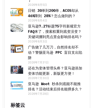
了
2026年8月5日
日销 30单到200单，ACOS却从
46%降到 28%？怎么做到的？
2026年8月4日
亚马逊7.27标题75字符新规官方
FAQ来了，搜索权重到底变没变？
关键词挪到亮点里会影响排名吗？
2026年8月3日
广告烧了几万刀，自然排名却不
动？警惕亚马逊 PPC 盲目支出陷
阱
2026年7月31日
还在为变体管理头疼？亚马逊添加
变体功能更新，新版更方便！
2026年7月30日
亚马逊 Woot 秒杀到底能不能推
排名？活动结束后排名能撑多久？
2026年7月29日
标签云