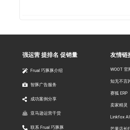
强运营 提排名 促销量
友情链
WOOT 官
Frual 巧豚豚介绍
知无不言
智豚广告服务
赛狐 ERP
成功案例分享
卖家精灵
亚马逊运营干货
Linkfox AI
联系 Frual 巧豚豚
芒果店长E