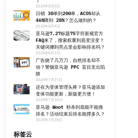
了
2026年8月5日
日销 30单到200单，ACOS却从
46%降到 28%？怎么做到的？
2026年8月4日
亚马逊7.27标题75字符新规官方
FAQ来了，搜索权重到底变没变？
关键词挪到亮点里会影响排名吗？
2026年8月3日
广告烧了几万刀，自然排名却不
动？警惕亚马逊 PPC 盲目支出陷
阱
2026年7月31日
还在为变体管理头疼？亚马逊添加
变体功能更新，新版更方便！
2026年7月30日
亚马逊 Woot 秒杀到底能不能推
排名？活动结束后排名能撑多久？
2026年7月29日
标签云