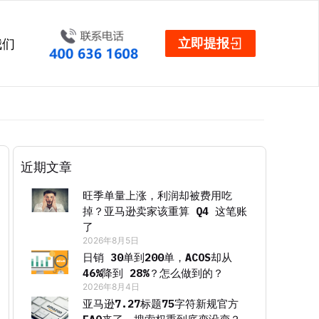
立即提报
我们
近期文章
旺季单量上涨，利润却被费用吃
掉？亚马逊卖家该重算 Q4 这笔账
了
2026年8月5日
日销 30单到200单，ACOS却从
46%降到 28%？怎么做到的？
2026年8月4日
亚马逊7.27标题75字符新规官方