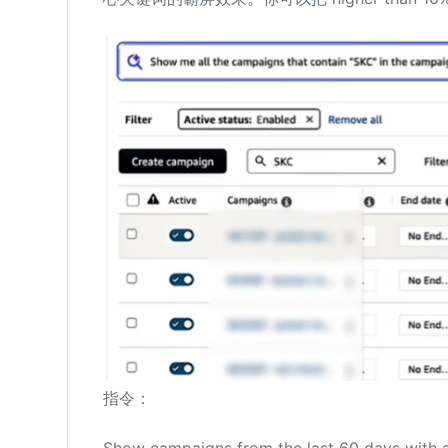
指令：
Show campaigns from the last 60 days with 