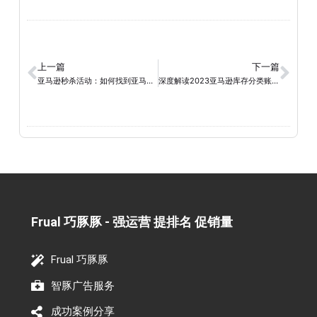
上一篇
下一篇
亚马逊秒杀活动：如何找到亚马逊Lightning Deals最佳投放时段？
深度解读2023亚马逊库存分类账报告，提升运营水平，实现销售增长！（上）
Frual 巧豚豚 - 强运营 提排名 促销量​
Frual 巧豚豚
智豚广告服务
成功案例分享