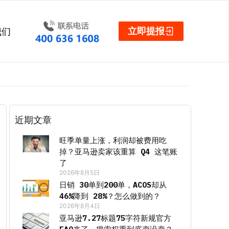
立即提报
我们
近期文章
旺季单量上涨，利润却被费用吃
掉？亚马逊卖家该重算 Q4 这笔账
了
2026年8月5日
日销 30单到200单，ACOS却从
46%降到 28%？怎么做到的？
2026年8月4日
亚马逊7.27标题75字符新规官方