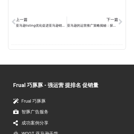
上一篇
下一篇
亚马逊listing优化促进亚马逊销量增长
亚马逊的运营推广策略揭秘：探索电商巨头如何实现全球霸主地位
Frual 巧豚豚 - 强运营 提排名 促销量​
Frual 巧豚豚
智豚广告服务
成功案例分享
WOOT 亚马逊干货