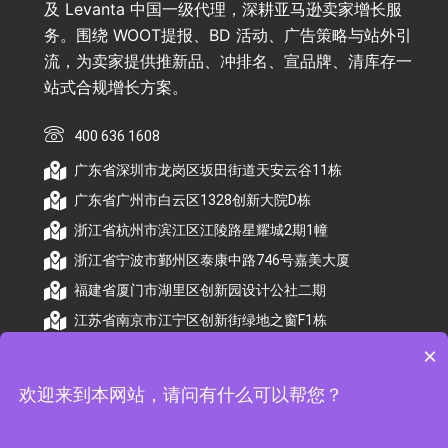
及 Levanta 中国一级代理，深耕亚马逊卖家增长服
务。围绕 WOOT提报、BD 活动、广告策略与站外引
流，为卖家提供推新品、冲排名、宣品牌、清库存一
站式合规增长方案。
400 636 1608
广东省深圳市龙岗区坂田街道天安云谷11栋
广东省广州市白云区1328创新大院D栋
浙江省杭州市滨江区江陵路星耀城2期1幢
浙江省宁波市鄞州区泰康中路746号嘉美大厦
福建省厦门市湖里区创新园设计公社二期
江苏省南京市江宁区创新街绿地之窗F1栋
×
欢迎来到本网站，请问有什么可以帮您？
© 2026 杭州顺昕商务服务有限公司版权所有. All
Rights Reserved