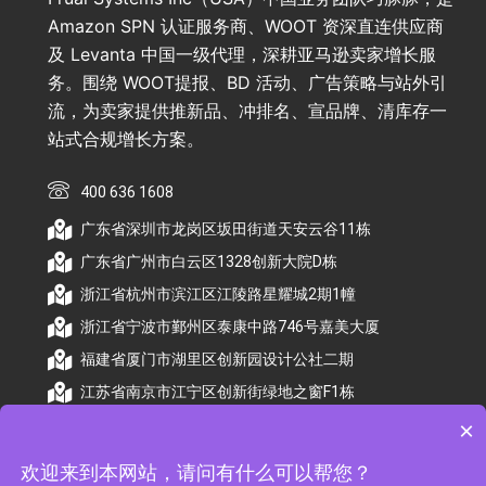
Amazon SPN 认证服务商、WOOT 资深直连供应商
及 Levanta 中国一级代理，深耕亚马逊卖家增长服
务。围绕 WOOT提报、BD 活动、广告策略与站外引
流，为卖家提供推新品、冲排名、宣品牌、清库存一
站式合规增长方案。
400 636 1608
广东省深圳市龙岗区坂田街道天安云谷11栋
广东省广州市白云区1328创新大院D栋
浙江省杭州市滨江区江陵路星耀城2期1幢
浙江省宁波市鄞州区泰康中路746号嘉美大厦
福建省厦门市湖里区创新园设计公社二期
江苏省南京市江宁区创新街绿地之窗F1栋
×
欢迎来到本网站，请问有什么可以帮您？