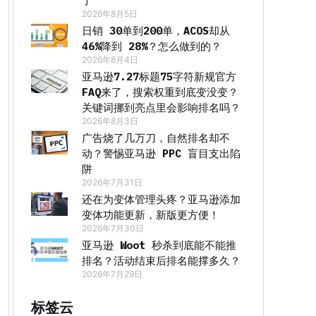
了
2026年8月5日
日销 30单到200单，ACOS却从
46%降到 28%？怎么做到的？
2026年8月4日
亚马逊7.27标题75字符新规官方
FAQ来了，搜索权重到底变没变？
关键词挪到亮点里会影响排名吗？
2026年8月3日
广告烧了几万刀，自然排名却不
动？警惕亚马逊 PPC 盲目支出陷
阱
2026年7月31日
还在为变体管理头疼？亚马逊添加
变体功能更新，新版更方便！
2026年7月30日
亚马逊 Woot 秒杀到底能不能推
排名？活动结束后排名能撑多久？
2026年7月29日
标签云