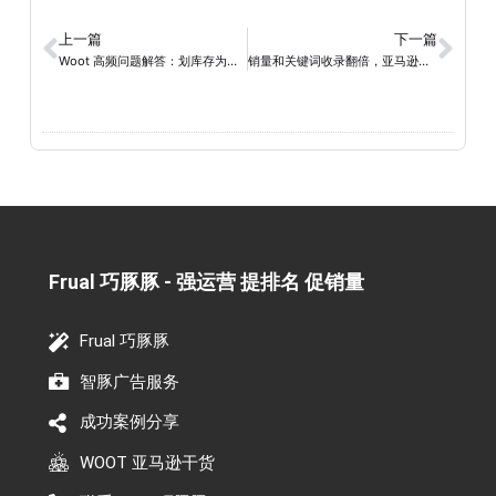
上一篇
下一篇
Woot 高频问题解答：划库存为什么不是马上扣？到底该怎么看进度？
销量和关键词收录翻倍，亚马逊高垄断类目老品如何利用 Woot BD 突破增长瓶颈？
Frual 巧豚豚 - 强运营 提排名 促销量​
Frual 巧豚豚
智豚广告服务
成功案例分享
WOOT 亚马逊干货