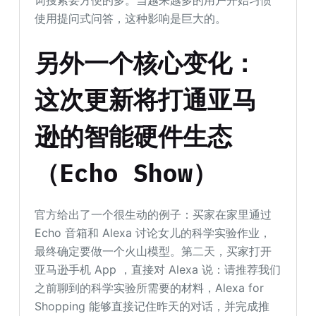
使用提问式问答，这种影响是巨大的。
另外
一个
核心变化
：
这次更新
将
打通
亚马
逊
的
智能硬件生态
（
E
cho
S
how
）
官方给出了一个很生动的例子：买家在家里通过
Echo 音箱和 Alexa 讨论女儿的科学实验作业，
最终确定要做一个火山模型。第二天，买家打开
亚马逊手机 App ，直接对 Alexa 说：请推荐我们
之前聊到的科学实验所需要的材料，Alexa for
Shopping 能够直接记住昨天的对话，并完成推