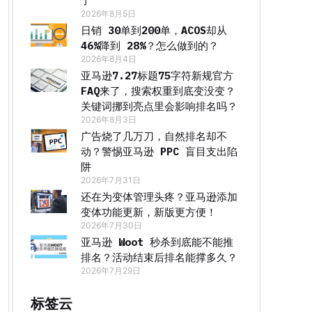
了
2026年8月5日
日销 30单到200单，ACOS却从
46%降到 28%？怎么做到的？
2026年8月4日
亚马逊7.27标题75字符新规官方
FAQ来了，搜索权重到底变没变？
关键词挪到亮点里会影响排名吗？
2026年8月3日
广告烧了几万刀，自然排名却不
动？警惕亚马逊 PPC 盲目支出陷
阱
2026年7月31日
还在为变体管理头疼？亚马逊添加
变体功能更新，新版更方便！
2026年7月30日
亚马逊 Woot 秒杀到底能不能推
排名？活动结束后排名能撑多久？
2026年7月29日
标签云