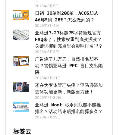
了
2026年8月5日
日销 30单到200单，ACOS却从
46%降到 28%？怎么做到的？
2026年8月4日
亚马逊7.27标题75字符新规官方
FAQ来了，搜索权重到底变没变？
关键词挪到亮点里会影响排名吗？
2026年8月3日
广告烧了几万刀，自然排名却不
动？警惕亚马逊 PPC 盲目支出陷
阱
2026年7月31日
还在为变体管理头疼？亚马逊添加
变体功能更新，新版更方便！
2026年7月30日
亚马逊 Woot 秒杀到底能不能推
排名？活动结束后排名能撑多久？
2026年7月29日
标签云