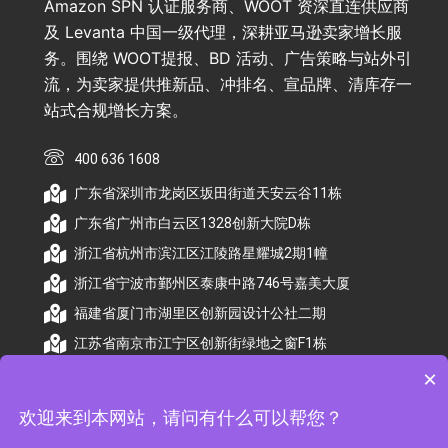
Amazon SPN 认证服务商、WOOT 资深直连供应商
及 Levanta 中国一级代理，深耕亚马逊卖家增长服
务。围绕 WOOT提报、BD 活动、广告策略与站外引
流，为卖家提供推新品、冲排名、宣品牌、清库存一
站式合规增长方案。
400 636 1608
广东省深圳市龙岗区坂田街道天安云谷11栋
广东省广州市白云区1328创新大院D栋
浙江省杭州市滨江区江陵路星耀城2期1幢
浙江省宁波市鄞州区泰康中路746号嘉美大厦
福建省厦门市湖里区创新园设计公社二期
江苏省南京市江宁区创新街绿地之窗F1栋
×
欢迎来到本网站，请问有什么可以帮您？
© 2026 杭州顺昕商务服务有限公司版权所有. All