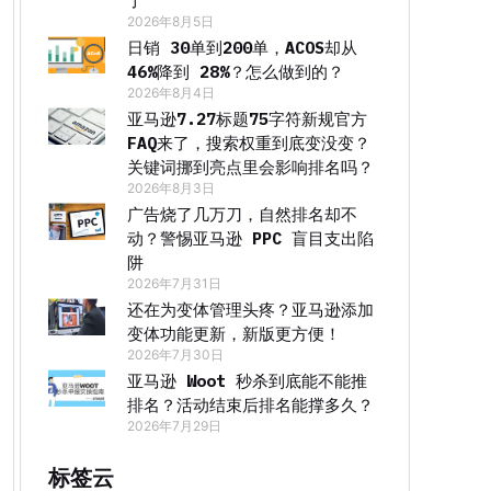
了
2026年8月5日
日销 30单到200单，ACOS却从
46%降到 28%？怎么做到的？
2026年8月4日
亚马逊7.27标题75字符新规官方
FAQ来了，搜索权重到底变没变？
关键词挪到亮点里会影响排名吗？
2026年8月3日
广告烧了几万刀，自然排名却不
动？警惕亚马逊 PPC 盲目支出陷
阱
2026年7月31日
还在为变体管理头疼？亚马逊添加
变体功能更新，新版更方便！
2026年7月30日
亚马逊 Woot 秒杀到底能不能推
排名？活动结束后排名能撑多久？
2026年7月29日
标签云