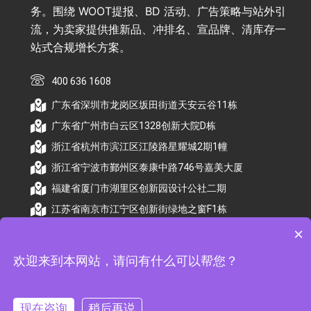
务。围绕 WOOT提报、BD 活动、广告策略与站外引
流，为卖家提供推新品、冲排名、宣品牌、清库存一
站式合规增长方案。
400 636 1608
广东省深圳市龙岗区坂田街道天安云谷11栋
广东省广州市白云区1328创新大院D栋
浙江省杭州市滨江区江陵路星耀城2期1幢
浙江省宁波市鄞州区泰康中路746号嘉美大厦
福建省厦门市湖里区创新园设计公社二期
江苏省南京市江宁区创新街绿地之窗F1栋
×
欢迎来到本网站，请问有什么可以帮您？
© 2026 杭州顺昕商务服务有限公司版权所有. All
Rights Reserved
现在咨询
稍后再说