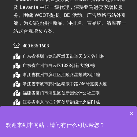
及 Levanta 中国一级代理，深耕亚马逊卖家增长服
务。围绕 WOOT提报、BD 活动、广告策略与站外引
流，为卖家提供推新品、冲排名、宣品牌、清库存一
站式合规增长方案。
400 636 1608
广东省深圳市龙岗区坂田街道天安云谷11栋
广东省广州市白云区1328创新大院D栋
浙江省杭州市滨江区江陵路星耀城2期1幢
浙江省宁波市鄞州区泰康中路746号嘉美大厦
福建省厦门市湖里区创新园设计公社二期
江苏省南京市江宁区创新街绿地之窗F1栋
×
欢迎来到本网站，请问有什么可以帮您？
© 2026 杭州顺昕商务服务有限公司版权所有. All