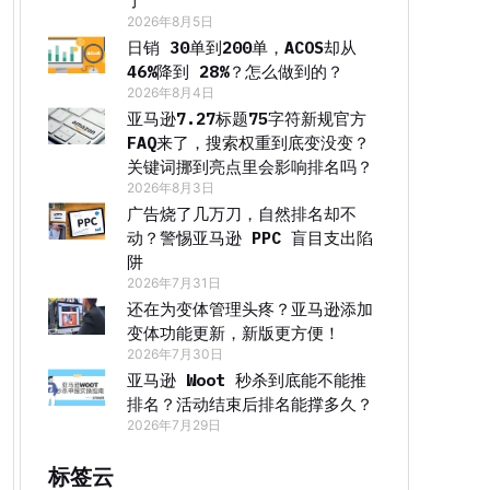
了
2026年8月5日
日销 30单到200单，ACOS却从
46%降到 28%？怎么做到的？
2026年8月4日
亚马逊7.27标题75字符新规官方
FAQ来了，搜索权重到底变没变？
关键词挪到亮点里会影响排名吗？
2026年8月3日
广告烧了几万刀，自然排名却不
动？警惕亚马逊 PPC 盲目支出陷
阱
2026年7月31日
还在为变体管理头疼？亚马逊添加
变体功能更新，新版更方便！
2026年7月30日
亚马逊 Woot 秒杀到底能不能推
排名？活动结束后排名能撑多久？
2026年7月29日
标签云