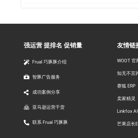
强运营 提排名 促销量
友情链
WOOT 官
Frual 巧豚豚介绍
知无不言
智豚广告服务
赛狐 ERP
成功案例分享
卖家精灵
亚马逊运营干货
Linkfox AI
联系 Frual 巧豚豚
芒果店长E