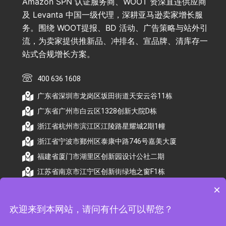
Amazon SPN 认证服务商、WOOT 资深直连供应商
及 Levanta 中国一级代理，深耕亚马逊卖家增长服
务。围绕 WOOT提报、BD 活动、广告策略与站外引
流，为卖家提供推新品、冲排名、宣品牌、清库存一
站式合规增长方案。
400 636 1608
广东省深圳市龙岗区坂田街道天安云谷11栋
广东省广州市白云区1328创新大院D栋
浙江省杭州市滨江区江陵路星耀城2期1幢
浙江省宁波市鄞州区泰康中路746号嘉美大厦
福建省厦门市湖里区创新园设计公社二期
江苏省南京市江宁区创新街绿地之窗F1栋
×
欢迎来到本网站，请问有什么可以帮您？
© 2026 杭州顺昕商务服务有限公司版权所有. All