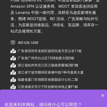
Frual Systems Inc（USA）中国业务团队巧豚豚，是
Amazon SPN 认证服务商、WOOT 资深直连供应商
及 Levanta 中国一级代理，深耕亚马逊卖家增长服
务。围绕 WOOT提报、BD 活动、广告策略与站外引
流，为卖家提供推新品、冲排名、宣品牌、清库存一
站式合规增长方案。
400 636 1608
广东省深圳市龙岗区坂田街道天安云谷11栋
广东省广州市白云区1328创新大院D栋
浙江省杭州市滨江区江陵路星耀城2期1幢
浙江省宁波市鄞州区泰康中路746号嘉美大厦
福建省厦门市湖里区创新园设计公社二期
江苏省南京市江宁区创新街绿地之窗F1栋
×
欢迎来到本网站，请问有什么可以帮您？