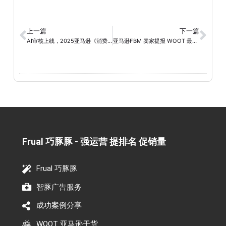
上一篇
下一篇
AI审核上线，2025亚马逊《消费者告知法案》违规监管升级
亚马逊FBM 卖家提报 WOOT 最新避坑通报
Frual 巧豚豚 - 强运营 提排名 促销量​
Frual 巧豚豚
智豚广告服务
成功案例分享
WOOT 亚马逊干货