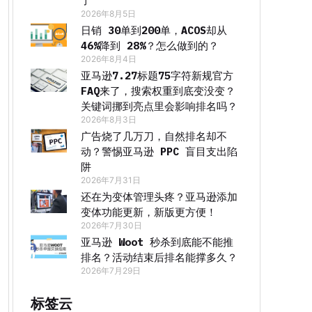
了
2026年8月5日
日销 30单到200单，ACOS却从
46%降到 28%？怎么做到的？
2026年8月4日
亚马逊7.27标题75字符新规官方
FAQ来了，搜索权重到底变没变？
关键词挪到亮点里会影响排名吗？
2026年8月3日
广告烧了几万刀，自然排名却不
动？警惕亚马逊 PPC 盲目支出陷
阱
2026年7月31日
还在为变体管理头疼？亚马逊添加
变体功能更新，新版更方便！
2026年7月30日
亚马逊 Woot 秒杀到底能不能推
排名？活动结束后排名能撑多久？
2026年7月29日
标签云