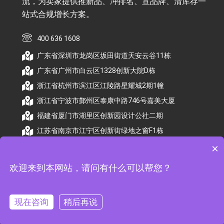
流，为卖家提供推新品、冲排名、宣品牌、清库存一
站式合规增长方案。
400 636 1608
广东省深圳市龙岗区坂田街道天安云谷11栋
广东省广州市白云区1328创新大院D栋
浙江省杭州市滨江区江陵路星耀城2期1幢
浙江省宁波市鄞州区泰康中路746号嘉美大厦
福建省厦门市湖里区创新园设计公社二期
江苏省南京市江宁区创新街绿地之窗F1栋
×
欢迎来到本网站，请问有什么可以帮您？
© 2026 杭州顺昕商务服务有限公司版权所有. All
Rights Reserved
现在咨询
稍后再说
备案号：
浙ICP备2026009174号