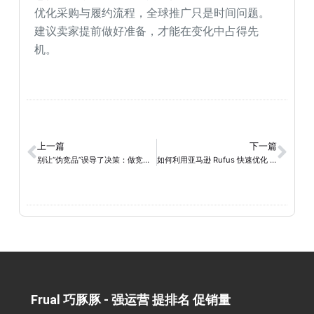
优化采购与履约流程，全球推广只是时间问题。
建议卖家提前做好准备，才能在变化中占得先
机。
上一篇
下一篇
别让“伪竞品”误导了决策：做竞品分析如何锁定真正的对手？
如何利用亚马逊 Rufus 快速优化 Listing，提升转化率？卖家必读实操指南！
Frual 巧豚豚 - 强运营 提排名 促销量​