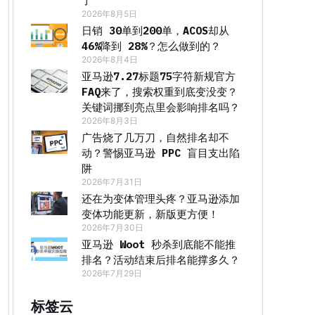
了
2026年8月5日
日销 30单到200单，ACOS却从
46%降到 28%？怎么做到的？
2026年8月4日
亚马逊7.27标题75字符新规官方
FAQ来了，搜索权重到底变没变？
关键词挪到亮点里会影响排名吗？
2026年8月3日
广告烧了几万刀，自然排名却不
动？警惕亚马逊 PPC 盲目支出陷
阱
2026年7月31日
还在为变体管理头疼？亚马逊添加
变体功能更新，新版更方便！
2026年7月30日
亚马逊 Woot 秒杀到底能不能推
排名？活动结束后排名能撑多久？
2026年7月29日
标签云