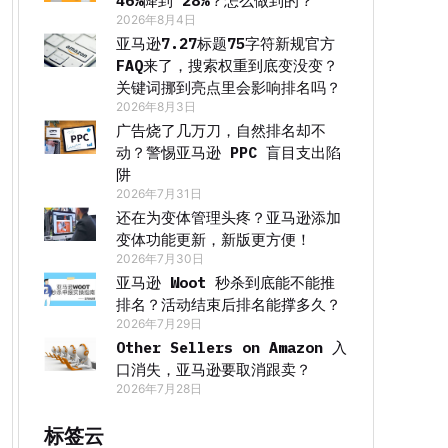
46%降到 28%？怎么做到的？
2026年8月4日
亚马逊7.27标题75字符新规官方
FAQ来了，搜索权重到底变没变？
关键词挪到亮点里会影响排名吗？
2026年8月3日
广告烧了几万刀，自然排名却不
动？警惕亚马逊 PPC 盲目支出陷
阱
2026年7月31日
还在为变体管理头疼？亚马逊添加
变体功能更新，新版更方便！
2026年7月30日
亚马逊 Woot 秒杀到底能不能推
排名？活动结束后排名能撑多久？
2026年7月29日
Other Sellers on Amazon 入
口消失，亚马逊要取消跟卖？
2026年7月28日
标签云