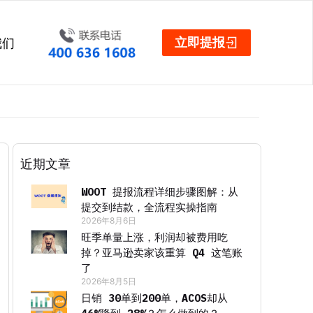
立即提报
我们
近期文章
WOOT 提报流程详细步骤图解：从
提交到结款，全流程实操指南
2026年8月6日
旺季单量上涨，利润却被费用吃
掉？亚马逊卖家该重算 Q4 这笔账
了
2026年8月5日
日销 30单到200单，ACOS却从