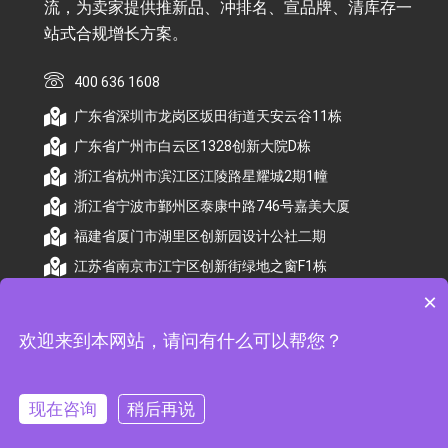
流，为卖家提供推新品、冲排名、宣品牌、清库存一
站式合规增长方案。
400 636 1608
广东省深圳市龙岗区坂田街道天安云谷11栋
广东省广州市白云区1328创新大院D栋
浙江省杭州市滨江区江陵路星耀城2期1幢
浙江省宁波市鄞州区泰康中路746号嘉美大厦
福建省厦门市湖里区创新园设计公社二期
江苏省南京市江宁区创新街绿地之窗F1栋
×
欢迎来到本网站，请问有什么可以帮您？
© 2026 杭州顺昕商务服务有限公司版权所有. All
Rights Reserved
现在咨询
稍后再说
备案号：
浙ICP备2026009174号