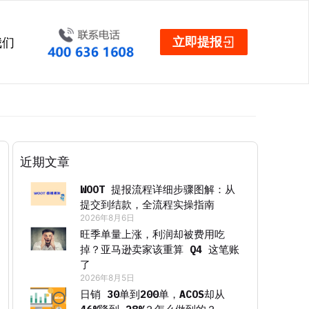
立即提报
我们
近期文章
WOOT 提报流程详细步骤图解：从
提交到结款，全流程实操指南
2026年8月6日
旺季单量上涨，利润却被费用吃
掉？亚马逊卖家该重算 Q4 这笔账
了
2026年8月5日
日销 30单到200单，ACOS却从