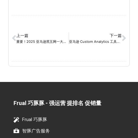
上一篇
下一篇
重要！2025 亚马逊黑五网一大促 WOOT 提报注意事项！
亚马逊 Custom Analytics 工具升级，一站式看板帮你高效掌握产品表现
Frual 巧豚豚 - 强运营 提排名 促销量​
Frual 巧豚豚
智豚广告服务