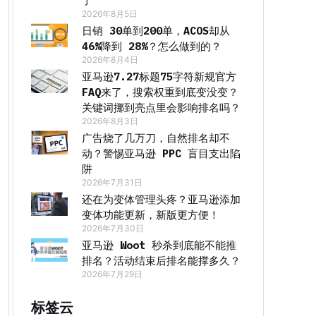
了
2026年8月5日
日销 30单到200单，ACOS却从
46%降到 28%？怎么做到的？
2026年8月4日
亚马逊7.27标题75字符新规官方
FAQ来了，搜索权重到底变没变？
关键词挪到亮点里会影响排名吗？
2026年8月3日
广告烧了几万刀，自然排名却不
动？警惕亚马逊 PPC 盲目支出陷
阱
2026年7月31日
还在为变体管理头疼？亚马逊添加
变体功能更新，新版更方便！
2026年7月30日
亚马逊 Woot 秒杀到底能不能推
排名？活动结束后排名能撑多久？
2026年7月29日
标签云