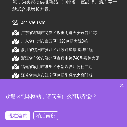
流，为卖家提供推新品、冲排名、宣品牌、清库存一
站式合规增长方案。
400 636 1608
广东省深圳市龙岗区坂田街道天安云谷11栋
广东省广州市白云区1328创新大院D栋
浙江省杭州市滨江区江陵路星耀城2期1幢
浙江省宁波市鄞州区泰康中路746号嘉美大厦
福建省厦门市湖里区创新园设计公社二期
江苏省南京市江宁区创新街绿地之窗F1栋
×
欢迎来到本网站，请问有什么可以帮您？
© 2026 杭州顺昕商务服务有限公司版权所有. All
Rights Reserved
现在咨询
稍后再说
备案号：
浙ICP备2026009174号